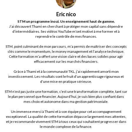
Eric nico
STM un programme inouï. Un enseignement haut de gamme.
J’ai découvert Thami en cherchant à protéger mon capital sans dépendre
d’intermédiaires. Ses vidéos YouTube m’ont motivé à me former et à
reprendre le contrôle de mes finances.
STM, point culminant de mon parcours, m’a permis de maîtriser des concepts
clés comme le momentum, le money management et l’analyse technique.
Cette formation m’a offert une vision claire et des bases solides pour agir
efficacement sur les marchés financiers.
Grâce à Thami et à la communauté TKL, j’ai rapidement amorti mon
investissement. Les résultats sont le fruit d’un apprentissage rigoureux et
d’une mise en pratique sérieuse.
STM n’est pas juste une formation, c’est une transformation complète, tant sur
le plan personnel que financier. Aujourd’hui, je suis bien plus confiant dans
mes choix et autonome dans ma gestion patrimoniale.
Un immense merci à Thami et à son équipe pour cet accompagnement
exceptionnel. La qualité de cette formation dépasse largement mes attentes,
et je recommande vivement STM à tous ceux qui souhaitent progresser dans
le monde complexe de la finance.