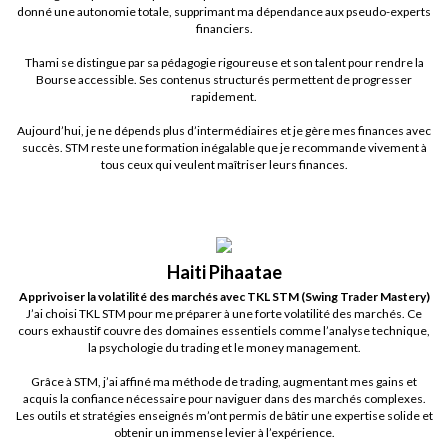
donné une autonomie totale, supprimant ma dépendance aux pseudo-experts
financiers.
Thami se distingue par sa pédagogie rigoureuse et son talent pour rendre la
Bourse accessible. Ses contenus structurés permettent de progresser
rapidement.
Aujourd’hui, je ne dépends plus d’intermédiaires et je gère mes finances avec
succès. STM reste une formation inégalable que je recommande vivement à
tous ceux qui veulent maîtriser leurs finances.
Haiti Pihaatae
Apprivoiser la volatilité des marchés avec TKL STM (Swing Trader Mastery)
J’ai choisi TKL STM pour me préparer à une forte volatilité des marchés. Ce
cours exhaustif couvre des domaines essentiels comme l’analyse technique,
la psychologie du trading et le money management.
Grâce à STM, j’ai affiné ma méthode de trading, augmentant mes gains et
acquis la confiance nécessaire pour naviguer dans des marchés complexes.
Les outils et stratégies enseignés m’ont permis de bâtir une expertise solide et
obtenir un immense levier à l’expérience.