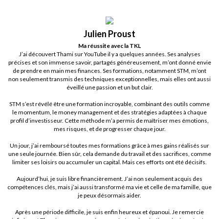
Julien Proust
Ma réussite avec la TKL
J’ai découvert Thami sur YouTube il y a quelques années. Ses analyses
précises et son immense savoir, partagés généreusement, m’ont donné envie
de prendre en main mes finances. Ses formations, notamment STM, m’ont
non seulement transmis des techniques exceptionnelles, mais elles ont aussi
éveillé une passion et un but clair.
STM s’est révélé être une formation incroyable, combinant des outils comme
le momentum, le money management et des stratégies adaptées à chaque
profil d’investisseur. Cette méthode m’a permis de maîtriser mes émotions,
mes risques, et de progresser chaque jour.
Un jour, j’ai remboursé toutes mes formations grâce à mes gains réalisés sur
une seule journée. Bien sûr, cela demande du travail et des sacrifices, comme
limiter ses loisirs ou accumuler un capital. Mais ces efforts ont été décisifs.
Aujourd’hui, je suis libre financièrement. J’ai non seulement acquis des
compétences clés, mais j’ai aussi transformé ma vie et celle de ma famille, que
je peux désormais aider.
Après une période difficile, je suis enfin heureux et épanoui. Je remercie