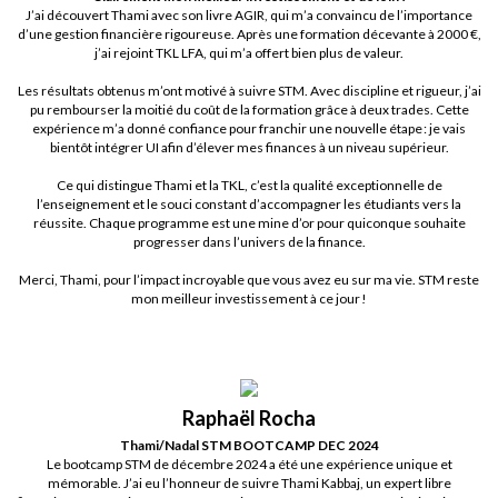
J’ai découvert Thami avec son livre AGIR, qui m’a convaincu de l’importance
d’une gestion financière rigoureuse. Après une formation décevante à 2000 €,
j’ai rejoint TKL LFA, qui m’a offert bien plus de valeur.
Les résultats obtenus m’ont motivé à suivre STM. Avec discipline et rigueur, j’ai
pu rembourser la moitié du coût de la formation grâce à deux trades. Cette
expérience m’a donné confiance pour franchir une nouvelle étape : je vais
bientôt intégrer UI afin d’élever mes finances à un niveau supérieur.
Ce qui distingue Thami et la TKL, c’est la qualité exceptionnelle de
l’enseignement et le souci constant d’accompagner les étudiants vers la
réussite. Chaque programme est une mine d’or pour quiconque souhaite
progresser dans l’univers de la finance.
Merci, Thami, pour l’impact incroyable que vous avez eu sur ma vie. STM reste
mon meilleur investissement à ce jour !
Raphaël Rocha
Thami/Nadal STM BOOTCAMP DEC 2024
Le bootcamp STM de décembre 2024 a été une expérience unique et
mémorable. J’ai eu l’honneur de suivre Thami Kabbaj, un expert libre