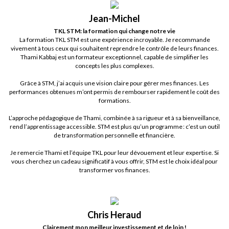
Jean-Michel
TKL STM: la formation qui change notre vie
La formation TKL STM est une expérience incroyable. Je recommande
vivement à tous ceux qui souhaitent reprendre le contrôle de leurs finances.
Thami Kabbaj est un formateur exceptionnel, capable de simplifier les
concepts les plus complexes.
Grâce à STM, j’ai acquis une vision claire pour gérer mes finances. Les
performances obtenues m’ont permis de rembourser rapidement le coût des
formations.
L’approche pédagogique de Thami, combinée à sa rigueur et à sa bienveillance,
rend l’apprentissage accessible. STM est plus qu’un programme : c’est un outil
de transformation personnelle et financière.
Je remercie Thami et l’équipe TKL pour leur dévouement et leur expertise. Si
vous cherchez un cadeau significatif à vous offrir, STM est le choix idéal pour
transformer vos finances.
Chris Heraud
Clairement mon meilleur investissement et de loin !