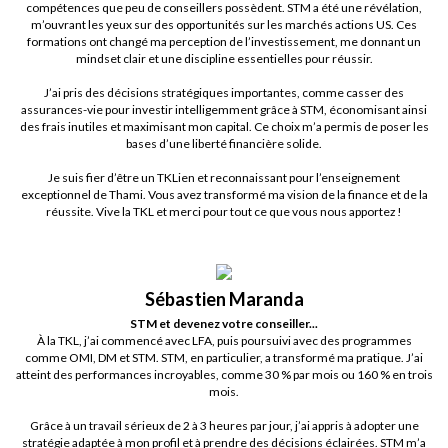
compétences que peu de conseillers possèdent. STM a été une révélation,
m’ouvrant les yeux sur des opportunités sur les marchés actions US. Ces
formations ont changé ma perception de l’investissement, me donnant un
mindset clair et une discipline essentielles pour réussir.
J’ai pris des décisions stratégiques importantes, comme casser des
assurances-vie pour investir intelligemment grâce à STM, économisant ainsi
des frais inutiles et maximisant mon capital. Ce choix m’a permis de poser les
bases d’une liberté financière solide.
Je suis fier d’être un TKLien et reconnaissant pour l’enseignement
exceptionnel de Thami. Vous avez transformé ma vision de la finance et de la
réussite. Vive la TKL et merci pour tout ce que vous nous apportez !
Sébastien Maranda
STM et devenez votre conseiller...
À la TKL, j’ai commencé avec LFA, puis poursuivi avec des programmes
comme OMI, DM et STM. STM, en particulier, a transformé ma pratique. J’ai
atteint des performances incroyables, comme 30 % par mois ou 160 % en trois
mois.
Grâce à un travail sérieux de 2 à 3 heures par jour, j’ai appris à adopter une
stratégie adaptée à mon profil et à prendre des décisions éclairées. STM m’a