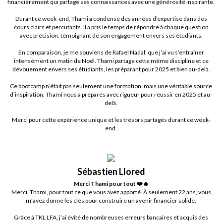
financièrement qui partage ses connaissances avec une générosité inspirante.
Durant ce week-end, Thami a condensé des années d’expertise dans des
cours clairs et percutants. Il a pris le temps de répondre à chaque question
avec précision, témoignant de son engagement envers ses étudiants.
En comparaison, je me souviens de Rafael Nadal, que j’ai vu s’entraîner
intensément un matin de Noël. Thami partage cette même discipline et ce
dévouement envers ses étudiants, les préparant pour 2025 et bien au-delà.
Ce bootcamp n’était pas seulement une formation, mais une véritable source
d’inspiration. Thami nous a préparés avec rigueur pour réussir en 2025 et au-
delà.
Merci pour cette expérience unique et les trésors partagés durant ce week-
end.
Sébastien Llored
Merci Thami pour tout ❤️🔥
Merci, Thami, pour tout ce que vous avez apporté. À seulement 22 ans, vous
m’avez donné les clés pour construire un avenir financier solide.
Grâce à TKL LFA, j’ai évité de nombreuses erreurs bancaires et acquis des