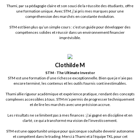
Thami, par sa pédagogie claire et son souci de la réussite des étudiants, offre
une formation unique. Avec STM, j’ai pris mes marques pour une
compréhension des marchés en constante évolution.
STM est bien plus qu’un simple cours : c’est un guide pour développer des
compétences solides et réussir dans un environnement financier
imprévisible.
Clothilde M
STM - The Ultimate Investor
STM est une formation d’une richesse exceptionnelle. Bien que je n’aie pas
encore terminé, les contenus et les outils fournis sont inestimables.
Thami allie rigueur académique et expérience pratique, rendant des concepts
complexes accessibles à tous. STM m’a permis de progresser techniquement
et de lire les marchés avec une précision accrue.
Les résultats ne se limitent pas à mes finances : j’ai gagné en discipline et en
clarté, ce qui a transformé ma vision de l’investissement.
STM est une opportunité unique pour quiconque souhaite devenir autonome
et compétent dans le trading. Merci à Thami et à l’équipe TKL pour cet